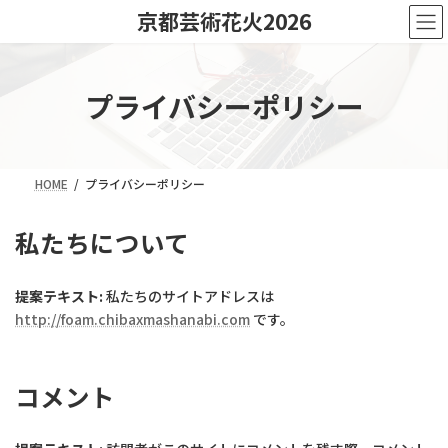
コ
ナ
京都芸術花火2026
ン
ビ
テ
ゲ
ン
ー
ツ
シ
プライバシーポリシー
へ
ョ
ス
ン
キ
に
ッ
移
HOME
プライバシーポリシー
プ
動
私たちについて
提案テキスト:
私たちのサイトアドレスは
http://foam.chibaxmashanabi.com
です。
コメント